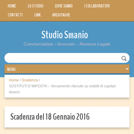
HOME
LO STUDIO
DOVE SIAMO
I COLLABORATORI
CONTATTI
LINK
AREA PAGHE
Studio Smanio
Commercialista – Avvocato – Revisore Legale
Home
/
Scadenza
/
SOSTITUTI D’IMPOSTA – Versamento ritenute su redditi di capitali
diversi
Scadenza del 18 Gennaio 2016