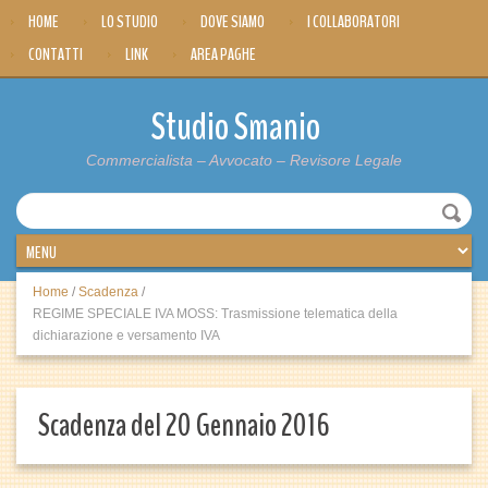
HOME
LO STUDIO
DOVE SIAMO
I COLLABORATORI
CONTATTI
LINK
AREA PAGHE
Studio Smanio
Commercialista – Avvocato – Revisore Legale
Home
/
Scadenza
/
REGIME SPECIALE IVA MOSS: Trasmissione telematica della
dichiarazione e versamento IVA
Scadenza del 20 Gennaio 2016