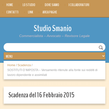
HOME
LO STUDIO
DOVE SIAMO
I COLLABORATORI
CONTATTI
LINK
AREA PAGHE
Studio Smanio
Commercialista – Avvocato – Revisore Legale
Home
/
Scadenza
/
SOSTITUTI D’IMPOSTA – Versamento ritenute alla fonte sui redditi di
lavoro dipendente e assimilati
Scadenza del 16 Febbraio 2015