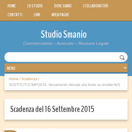
HOME
LO STUDIO
DOVE SIAMO
I COLLABORATORI
CONTATTI
LINK
AREA PAGHE
Studio Smanio
Commercialista – Avvocato – Revisore Legale
Home
/
Scadenza
/
SOSTITUTI D’IMPOSTA: Versamento ritenute alla fonte su rendite AVS
Scadenza del 16 Settembre 2015