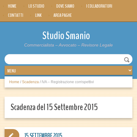
HOME
LO STUDIO
DOVE SIAMO
I COLLABORATORI
CONTATTI
LINK
AREA PAGHE
Studio Smanio
Commercialista – Avvocato – Revisore Legale
Home
/
Scadenza
/
IVA – Registrazione corrispettivi
Scadenza del 15 Settembre 2015
15 SETTEMBRE 2015