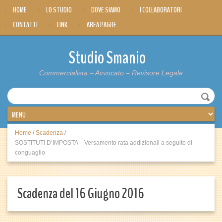
HOME
LO STUDIO
DOVE SIAMO
I COLLABORATORI
CONTATTI
LINK
AREA PAGHE
Studio Smanio
Commercialista – Avvocato – Revisore Legale
Home
/
Scadenza
/
SOSTITUTI D’IMPOSTA – Versamento rata addizionali a seguito di
conguaglio
Scadenza del 16 Giugno 2016