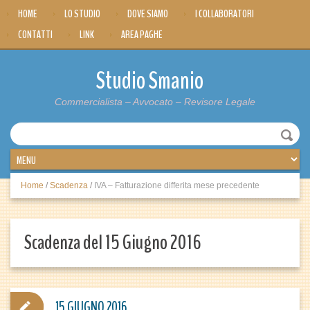
HOME
LO STUDIO
DOVE SIAMO
I COLLABORATORI
CONTATTI
LINK
AREA PAGHE
Studio Smanio
Commercialista – Avvocato – Revisore Legale
Home
/
Scadenza
/
IVA – Fatturazione differita mese precedente
Scadenza del 15 Giugno 2016
15 GIUGNO 2016