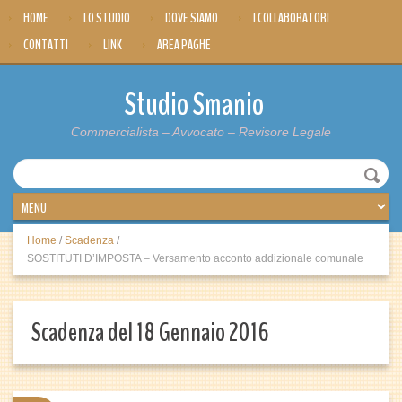
HOME
LO STUDIO
DOVE SIAMO
I COLLABORATORI
CONTATTI
LINK
AREA PAGHE
Studio Smanio
Commercialista – Avvocato – Revisore Legale
Home
/
Scadenza
/
SOSTITUTI D’IMPOSTA – Versamento acconto addizionale comunale
Scadenza del 18 Gennaio 2016