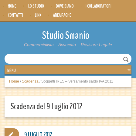
HOME
LO STUDIO
DOVE SIAMO
I COLLABORATORI
CONTATTI
LINK
AREA PAGHE
Studio Smanio
Commercialista – Avvocato – Revisore Legale
Home
/
Scadenza
/
Soggetti IRES – Versamento saldo IVA 2011
Scadenza del 9 Luglio 2012
9 LUGLIO 2012