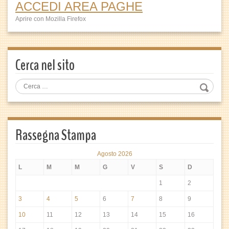
ACCEDI AREA PAGHE
Aprire con Mozilla Firefox
Cerca nel sito
Rassegna Stampa
Agosto 2026
L
M
M
G
V
S
D
1
2
3
4
5
6
7
8
9
10
11
12
13
14
15
16