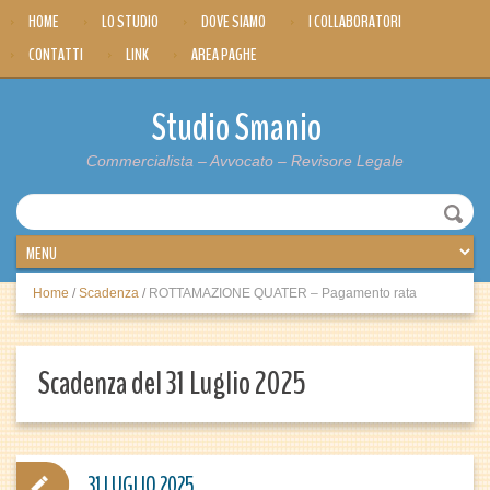
HOME
LO STUDIO
DOVE SIAMO
I COLLABORATORI
CONTATTI
LINK
AREA PAGHE
Studio Smanio
Commercialista – Avvocato – Revisore Legale
Home
/
Scadenza
/
ROTTAMAZIONE QUATER – Pagamento rata
Scadenza del 31 Luglio 2025
31 LUGLIO 2025