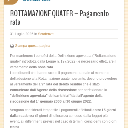
ROTTAMAZIONE QUATER – Pagamento
rata
31 Luglio 2025
in
Scadenze
Stampa questa pagina
Per mantenere i benefici della Definizione agevolata (“Rottamazione-
quater” introdotta dalla Legge n. 197/2022), è necessario effettuare il
versamento
della nona
rata
.
I contribuenti che hanno scelto il pagamento rateale al momento
dell'adesione alla Rottamazione quater, pertanto, devono provvedere
al versamento della
9° rata del debito residuo
che è stato
comunicato dall'Agente della riscossione
per perfezionare la
"definizione agevolata" dei carichi affidati all’agente della
riscossione dal 1° gennaio 2000 al 30 giugno 2022
.
Vengono considerati tempestivi i pagamenti effettuati
entro i 5 giorni
dalla scadenza
(5 giorni di tolleranza concessi dalla legge) più
eventuali differimenti previsti nel caso di termini coincidenti con giorni
festivi.