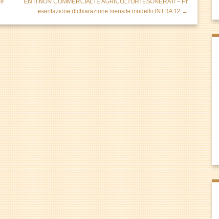
me
ENTI NON COMMERCIALI E AGRICOLTORI ESONERATI – Pr
esentazione dichiarazione mensile modello INTRA 12 →