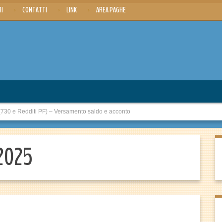
RI
CONTATTI
LINK
AREA PAGHE
 e Redditi PF) – Versamento saldo e acconto
 2025