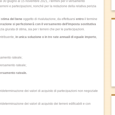
l 30 giugno al 15 novembre 2021, i termini per il versamento
 terreni e partecipazioni, nonché per la redazione della relativa perizia
i stima del bene
oggetto di rivalutazione, da effettuarsi
entro
il termine
erazione si perfezionerà con il versamento dell’imposta sostitutiva
izia giurata di stima, sia per i terreni che per le partecipazioni.
ntribuente,
in unica soluzione o in tre rate annuali di eguale importo
,
samento rateale;
ersamento rateale;
ersamento rateale.
a rideterminazione dei valori di acquisto di partecipazioni non negoziate
rideterminazione dei valori di acquisto dei terreni edificabili e con