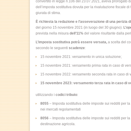
convertito in legge n.106 del 23.07.2021,
aveva prorogato da
dell’imposta sostitutiva dovuta per la rivalutazione fiscale di
giurata di stima.
È richiesta la redazione e l’asseverazione di una perizia d
del giorno 15 novembre 2021 (in luogo del 30 giugno).
L’op
prevista nella misura
dell’11%
del valore risultante dalla per
L’imposta sostitutiva potrà essere versata,
a scelta del co
secondo le seguenti
scadenze
:
15 novembre 2021: versamento in unica soluzione;
15 novembre 2021: versamento prima rata in caso di ver
15 novembre 2022: versamento seconda rata in caso di v
15 novembre 2023: versamento terza rata in caso di v
utilizzando i
codici tributo
:
8055
– Imposta sostitutiva delle imposte sui redditi per l
nei mercati regolamentati
8056
– Imposta sostitutiva delle imposte sui redditi per la 
destinazione agricola.