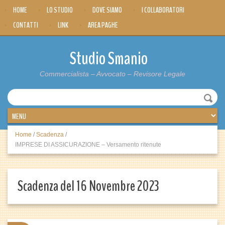
HOME
LO STUDIO
DOVE SIAMO
I COLLABORATORI
CONTATTI
LINK
AREA PAGHE
Studio Smanio
Commercialista – Avvocato – Revisore Legale
Home
/
Scadenza
/
IMPRESE DI ASSICURAZIONE – Versamento ritenute
Scadenza del 16 Novembre 2023