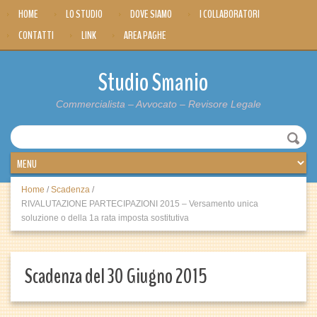
HOME
LO STUDIO
DOVE SIAMO
I COLLABORATORI
CONTATTI
LINK
AREA PAGHE
Studio Smanio
Commercialista – Avvocato – Revisore Legale
Home
/
Scadenza
/
RIVALUTAZIONE PARTECIPAZIONI 2015 – Versamento unica
soluzione o della 1a rata imposta sostitutiva
Scadenza del 30 Giugno 2015