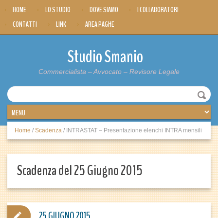
HOME
LO STUDIO
DOVE SIAMO
I COLLABORATORI
CONTATTI
LINK
AREA PAGHE
Studio Smanio
Commercialista – Avvocato – Revisore Legale
Home
/
Scadenza
/
INTRASTAT – Presentazione elenchi INTRA mensili
Scadenza del 25 Giugno 2015
25 GIUGNO 2015