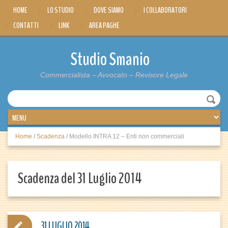
HOME
LO STUDIO
DOVE SIAMO
I COLLABORATORI
CONTATTI
LINK
AREA PAGHE
Studio Smanio
Commercialista – Avvocato – Revisore Legale
Home
/
Scadenza
/
Modello INTRA 12 – Enti non commerciali
Scadenza del 31 Luglio 2014
31 LUGLIO 2014