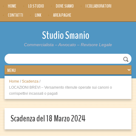
HOME
LO STUDIO
DOVE SIAMO
I COLLABORATORI
CONTATTI
LINK
AREA PAGHE
Studio Smanio
Commercialista – Avvocato – Revisore Legale
Home
/
Scadenza
/
LOCAZIONI BREVI – Versamento ritenute operate sui canoni o
corrispettivi incassati o pagati
Scadenza del 18 Marzo 2024