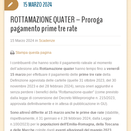
15 MARZO 2024
ROTTAMAZIONE QUATER – Proroga
pagamento prime tre rate
15 Marzo 2024
in
Scadenze
Stampa questa pagina
I contribuenti che hanno scelto il pagamento rateale al momento
dell’adesione alla
Rottamazione quater
hanno tempo fino a
venerdì
15 marzo
per effettuare il pagamento delle
prime tre rate
della
Definizione agevolata delle cartelle (quelle 31 ottobre 2023, del 30
novembre 2023 e del 28 febbraio 2024), senza oneri aggiuntivi e
senza perdere i benefici della “Rottamazione-quater” (come previsto
dalla legge di conversione del Decreto Milleproroghe n. 215/2023,
approvata definitivamente e in attesa di pubblicazione in GU).
Sono altresì differite al 15 marzo anche le prime due rate
(stabilite,
rispettivamente, il 31 gennaio e il 28 febbraio 2024, dalla Legge
n.100/2023) per le
popolazioni dell'Emilia-Romagna, della Toscana
e delle Marche
colpite dagli
eventi alluvionali del maggio 2023
.