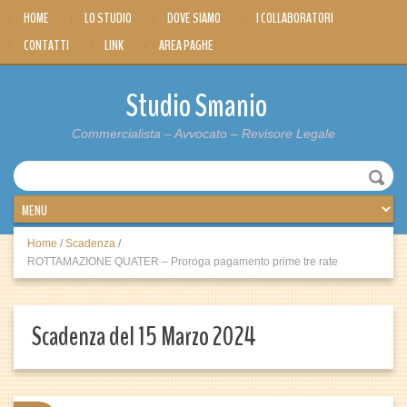
HOME
LO STUDIO
DOVE SIAMO
I COLLABORATORI
CONTATTI
LINK
AREA PAGHE
Studio Smanio
Commercialista – Avvocato – Revisore Legale
Home
/
Scadenza
/
ROTTAMAZIONE QUATER – Proroga pagamento prime tre rate
Scadenza del 15 Marzo 2024