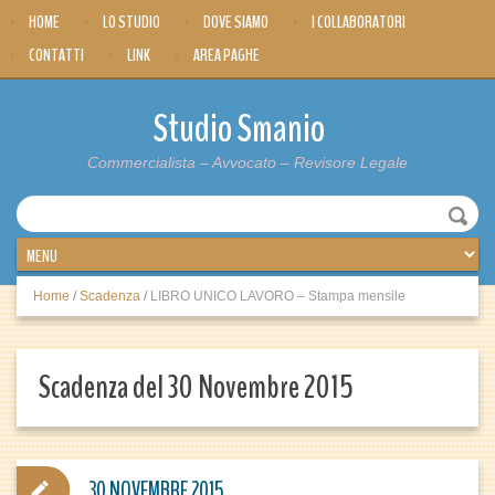
HOME
LO STUDIO
DOVE SIAMO
I COLLABORATORI
CONTATTI
LINK
AREA PAGHE
Studio Smanio
Commercialista – Avvocato – Revisore Legale
Home
/
Scadenza
/
LIBRO UNICO LAVORO – Stampa mensile
Scadenza del 30 Novembre 2015
30 NOVEMBRE 2015