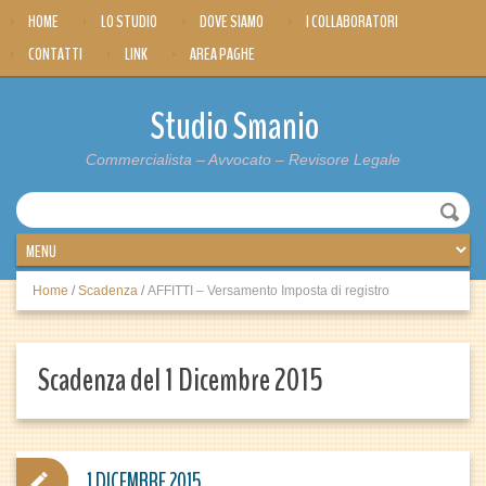
HOME
LO STUDIO
DOVE SIAMO
I COLLABORATORI
CONTATTI
LINK
AREA PAGHE
Studio Smanio
Commercialista – Avvocato – Revisore Legale
Home
/
Scadenza
/
AFFITTI – Versamento Imposta di registro
Scadenza del 1 Dicembre 2015
1 DICEMBRE 2015