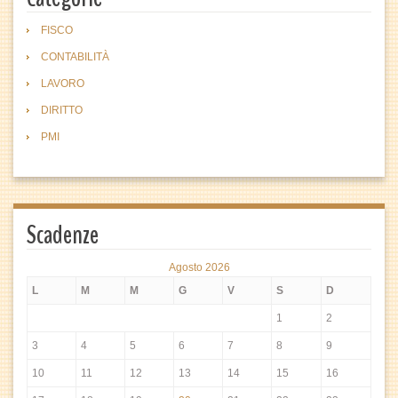
FISCO
CONTABILITÀ
LAVORO
DIRITTO
PMI
Scadenze
Agosto 2026
L
M
M
G
V
S
D
1
2
3
4
5
6
7
8
9
10
11
12
13
14
15
16