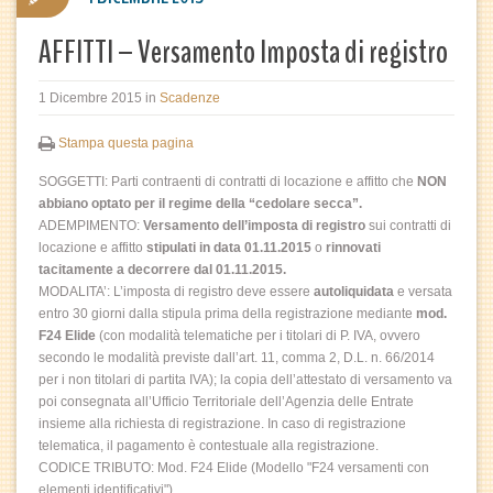
AFFITTI – Versamento Imposta di registro
1 Dicembre 2015
in
Scadenze
Stampa questa pagina
SOGGETTI: Parti contraenti di contratti di locazione e affitto che
NON
abbiano optato per il regime della “cedolare secca”.
ADEMPIMENTO:
Versamento dell’imposta di registro
sui contratti di
locazione e affitto
stipulati in data 01.11.2015
o
rinnovati
tacitamente a decorrere dal 01.11.2015.
MODALITA’: L’imposta di registro deve essere
autoliquidata
e versata
entro 30 giorni dalla stipula prima della registrazione mediante
mod.
F24 Elide
(con modalità telematiche per i titolari di P. IVA, ovvero
secondo le modalità previste dall’art. 11, comma 2, D.L. n. 66/2014
per i non titolari di partita IVA); la copia dell’attestato di versamento va
poi consegnata all’Ufficio Territoriale dell’Agenzia delle Entrate
insieme alla richiesta di registrazione. In caso di registrazione
telematica, il pagamento è contestuale alla registrazione.
CODICE TRIBUTO: Mod. F24 Elide (Modello "F24 versamenti con
elementi identificativi")