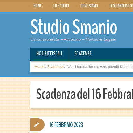
HOME
LO STUDIO
DOVE SIAMO
I COLLABORATO
Studio Smanio
Commercialista – Avvocato – Revisore Legale
NOTIZIE FISCALI
SCADENZE
Home
/
Scadenza
/
IVA – Liquidazione e versamento Iva trime
Scadenza del 16 Febbra
16 FEBBRAIO 2023