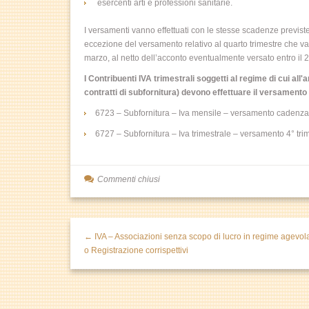
esercenti arti e professioni sanitarie.
I versamenti vanno effettuati con le stesse scadenze previste
eccezione del versamento relativo al quarto trimestre che va 
marzo, al netto dell’acconto eventualmente versato entro il 
I Contribuenti IVA trimestrali soggetti al regime di cui all
contratti di subfornitura) devono effettuare il versamento u
6723 – Subfornitura – Iva mensile – versamento cadenza t
6727 – Subfornitura – Iva trimestrale – versamento 4° trim
Commenti chiusi
← IVA – Associazioni senza scopo di lucro in regime agevol
o Registrazione corrispettivi