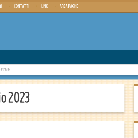
RI
CONTATTI
LINK
AREA PAGHE
strale
io 2023