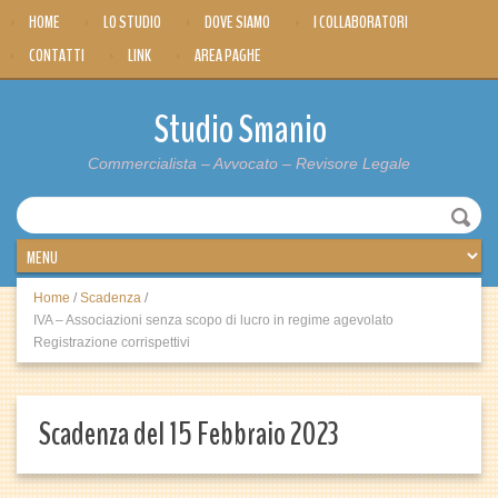
HOME
LO STUDIO
DOVE SIAMO
I COLLABORATORI
CONTATTI
LINK
AREA PAGHE
Studio Smanio
Commercialista – Avvocato – Revisore Legale
Home
/
Scadenza
/
IVA – Associazioni senza scopo di lucro in regime agevolato
Registrazione corrispettivi
Scadenza del 15 Febbraio 2023