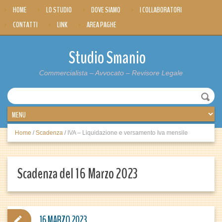
HOME
LO STUDIO
DOVE SIAMO
I COLLABORATORI
CONTATTI
LINK
AREA PAGHE
Studio Smanio
Commercialista – Avvocato – Revisore Legale
Home
/
Scadenza
/
IVA – Liquidazione e versamento Iva mensile
Scadenza del 16 Marzo 2023
16 MARZO 2023