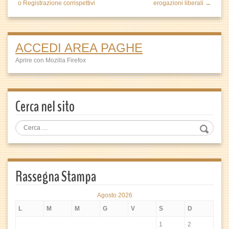
o Registrazione corrispettivi
erogazioni liberali →
ACCEDI AREA PAGHE
Aprire con Mozilla Firefox
Cerca nel sito
Rassegna Stampa
Agosto 2026
L
M
M
G
V
S
D
1
2