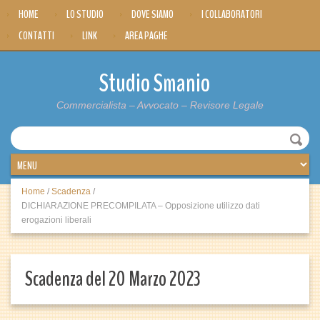
HOME
LO STUDIO
DOVE SIAMO
I COLLABORATORI
CONTATTI
LINK
AREA PAGHE
Studio Smanio
Commercialista – Avvocato – Revisore Legale
Home
/
Scadenza
/
DICHIARAZIONE PRECOMPILATA – Opposizione utilizzo dati
erogazioni liberali
Scadenza del 20 Marzo 2023