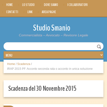
HOME
LO STUDIO
DOVE SIAMO
I COLLABORATORI
CONTATTI
LINK
AREA PAGHE
Studio Smanio
Commercialista – Avvocato – Revisore Legale
Home
/
Scadenza
/
IRAP 2015 PF: Acconto seconda rata o acconto in unica soluzione
Scadenza del 30 Novembre 2015