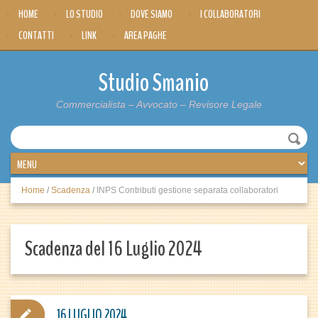
HOME
LO STUDIO
DOVE SIAMO
I COLLABORATORI
CONTATTI
LINK
AREA PAGHE
Studio Smanio
Commercialista – Avvocato – Revisore Legale
Home
/
Scadenza
/
INPS Contributi gestione separata collaboratori
Scadenza del 16 Luglio 2024
16 LUGLIO 2024