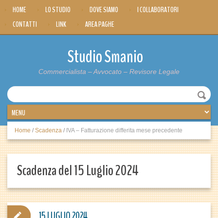
HOME
LO STUDIO
DOVE SIAMO
I COLLABORATORI
CONTATTI
LINK
AREA PAGHE
Studio Smanio
Commercialista – Avvocato – Revisore Legale
Home
/
Scadenza
/
IVA – Fatturazione differita mese precedente
Scadenza del 15 Luglio 2024
15 LUGLIO 2024