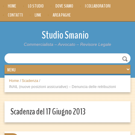
HOME
LO STUDIO
DOVE SIAMO
I COLLABORATORI
CONTATTI
LINK
AREA PAGHE
Studio Smanio
Commercialista – Avvocato – Revisore Legale
Home
/
Scadenza
/
INAIL (nuove posizioni assicurative) – Denuncia delle retribuzioni
Scadenza del 17 Giugno 2013