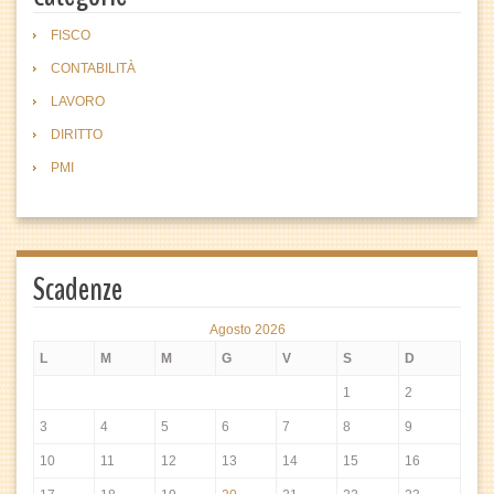
FISCO
CONTABILITÀ
LAVORO
DIRITTO
PMI
Scadenze
Agosto 2026
L
M
M
G
V
S
D
1
2
3
4
5
6
7
8
9
10
11
12
13
14
15
16