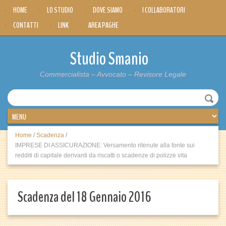
HOME
LO STUDIO
DOVE SIAMO
I COLLABORATORI
CONTATTI
LINK
AREA PAGHE
Studio Smanio
Commercialista – Avvocato – Revisore Legale
Home
/
Scadenza
/
IMPRESE DI ASSICURAZIONE: Versamento ritenute alla fonte sui
redditi di capitale derivanti da riscatti o scadenze di polizze vita
Scadenza del 18 Gennaio 2016