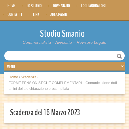
HOME
LO STUDIO
DOVE SIAMO
I COLLABORATORI
CONTATTI
LINK
AREA PAGHE
Studio Smanio
Commercialista – Avvocato – Revisore Legale
Home
/
Scadenza
/
FORME PENSIONISTICHE COMPLEMENTARI – Comunicazione dati
ai fini della dichiarazione precompilata
Scadenza del 16 Marzo 2023