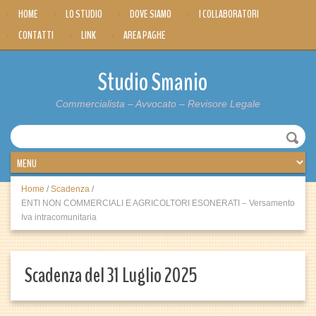
HOME
LO STUDIO
DOVE SIAMO
I COLLABORATORI
CONTATTI
LINK
AREA PAGHE
Studio Smanio
Commercialista – Avvocato – Revisore Legale
Home
/
Scadenza
/
ENTI NON COMMERCIALI E AGRICOLTORI ESONERATI – Versamento
Iva intracomunitaria
Scadenza del 31 Luglio 2025