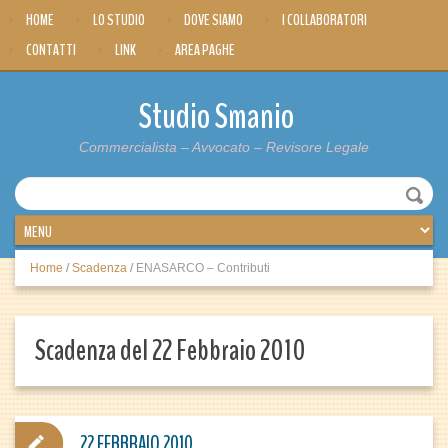
HOME
LO STUDIO
DOVE SIAMO
I COLLABORATORI
CONTATTI
LINK
AREA PAGHE
Studio Smanio
Commercialista – Avvocato – Revisore Legale
Home
/
Scadenza
/
ENASARCO – Contributi
Scadenza del 22 Febbraio 2010
22 FEBBRAIO 2010