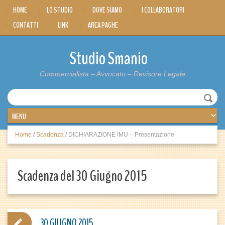
HOME
LO STUDIO
DOVE SIAMO
I COLLABORATORI
CONTATTI
LINK
AREA PAGHE
Studio Smanio
Commercialista – Avvocato – Revisore Legale
Home
/
Scadenza
/
DICHIARAZIONE IMU – Presentazione
Scadenza del 30 Giugno 2015
30 GIUGNO 2015