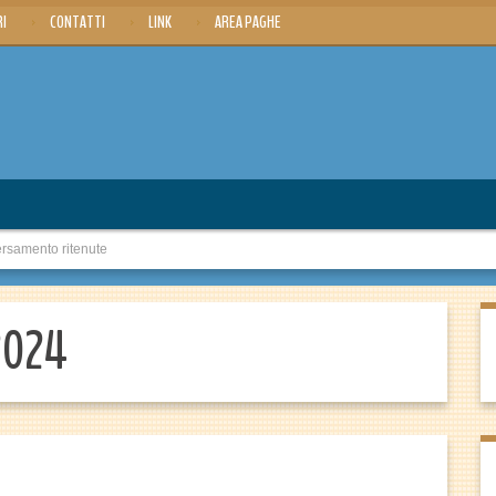
RI
CONTATTI
LINK
AREA PAGHE
samento ritenute
 2024