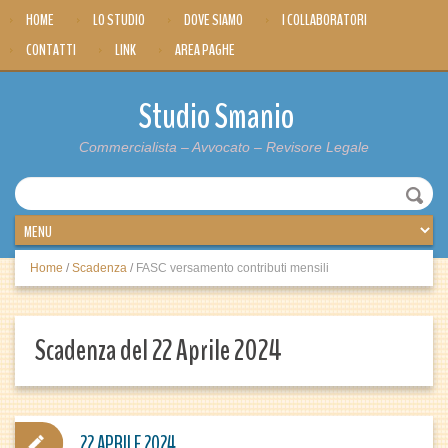
HOME
LO STUDIO
DOVE SIAMO
I COLLABORATORI
CONTATTI
LINK
AREA PAGHE
Studio Smanio
Commercialista – Avvocato – Revisore Legale
Home
/
Scadenza
/
FASC versamento contributi mensili
Scadenza del 22 Aprile 2024
22 APRILE 2024