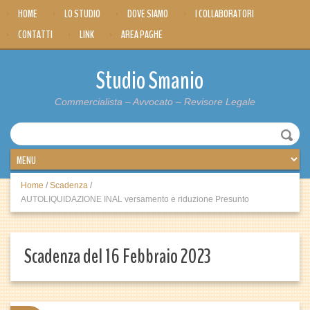
HOME
LO STUDIO
DOVE SIAMO
I COLLABORATORI
CONTATTI
LINK
AREA PAGHE
Studio Smanio
Commercialista – Avvocato – Revisore Legale
Home
/
Scadenza
/
AUTOLIQUIDAZIONE INAL versamento e riduzione Presunto
Scadenza del 16 Febbraio 2023