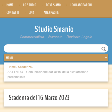
HOME
LO STUDIO
DOVE SIAMO
I COLLABORATORI
CONTATTI
LINK
AREA PAGHE
Studio Smanio
Commercialista – Avvocato – Revisore Legale
Home
/
Scadenza
/
ASILI NIDO – Comunicazione dati ai fini della dichiarazione
precompilata
Scadenza del 16 Marzo 2023