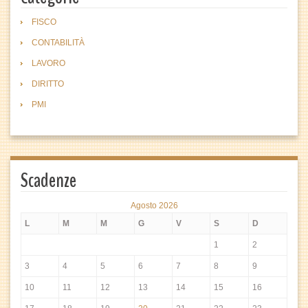
FISCO
CONTABILITÀ
LAVORO
DIRITTO
PMI
Scadenze
Agosto 2026
L
M
M
G
V
S
D
1
2
3
4
5
6
7
8
9
10
11
12
13
14
15
16