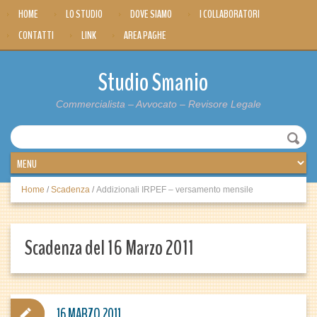
HOME
LO STUDIO
DOVE SIAMO
I COLLABORATORI
CONTATTI
LINK
AREA PAGHE
Studio Smanio
Commercialista – Avvocato – Revisore Legale
Home
/
Scadenza
/
Addizionali IRPEF – versamento mensile
Scadenza del 16 Marzo 2011
16 MARZO 2011