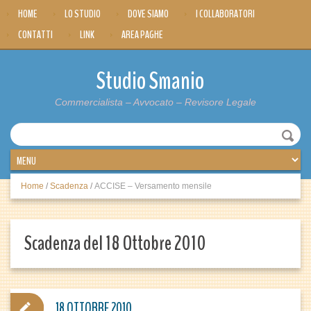
HOME
LO STUDIO
DOVE SIAMO
I COLLABORATORI
CONTATTI
LINK
AREA PAGHE
Studio Smanio
Commercialista – Avvocato – Revisore Legale
Home
/
Scadenza
/
ACCISE – Versamento mensile
Scadenza del 18 Ottobre 2010
18 OTTOBRE 2010