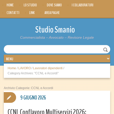
HOME
LO STUDIO
DOVE SIAMO
I COLLABORATORI
CONTATTI
LINK
AREA PAGHE
Studio Smanio
Commercialista – Avvocato – Revisore Legale
Home
/
LAVORO
/
Lavoratori dipendenti
/
Category Archives: "CCNL e Accordi"
Archivio Categorie:
CCNL e Accordi
9 GIUGNO 2026
CCNL Conflavoro Multiservizi 2026: