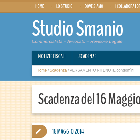
HOME
LO STUDIO
DOVE SIAMO
I COLLABORATO
Studio Smanio
Commercialista – Avvocato – Revisore Legale
NOTIZIE FISCALI
SCADENZE
Home
/
Scadenza
/
VERSAMENTO RITENUTE condomìni
Scadenza del 16 Maggi
16 MAGGIO 2014