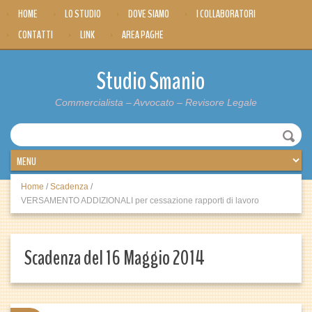
HOME
LO STUDIO
DOVE SIAMO
I COLLABORATORI
CONTATTI
LINK
AREA PAGHE
Studio Smanio
Commercialista – Avvocato – Revisore Legale
Home
/
Scadenza
/
VERSAMENTO ADDIZIONALI per cessazione rapporti di lavoro
Scadenza del 16 Maggio 2014