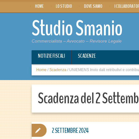
HOME
LO STUDIO
DOVE SIAMO
I COLLABORATO
Studio Smanio
Commercialista – Avvocato – Revisore Legale
NOTIZIE FISCALI
SCADENZE
Home
/
Scadenza
/
UNIEMENS Invio dati retributivi e contrib
Scadenza del 2 Settem
2 SETTEMBRE 2024