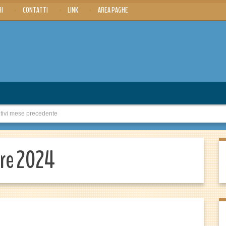
RI
CONTATTI
LINK
AREA PAGHE
utivi mese precedente
bre 2024