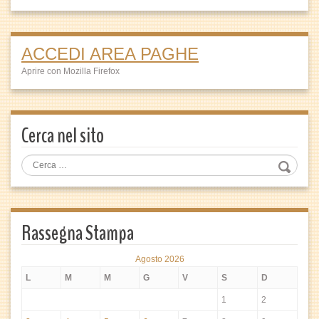
ACCEDI AREA PAGHE
Aprire con Mozilla Firefox
Cerca nel sito
Rassegna Stampa
Agosto 2026
L
M
M
G
V
S
D
1
2