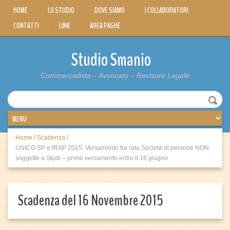
HOME
LO STUDIO
DOVE SIAMO
I COLLABORATORI
CONTATTI
LINK
AREA PAGHE
Studio Smanio
Commercialista – Avvocato – Revisore Legale
Home
/
Scadenza
/
UNICO SP e IRAP 2015: Versamento 6a rata Società di persone NON
soggette a Studi – primo versamento entro il 16 giugno
Scadenza del 16 Novembre 2015