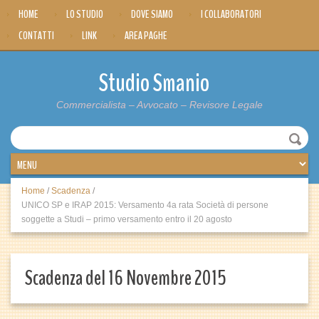
HOME
LO STUDIO
DOVE SIAMO
I COLLABORATORI
CONTATTI
LINK
AREA PAGHE
Studio Smanio
Commercialista – Avvocato – Revisore Legale
Home
/
Scadenza
/
UNICO SP e IRAP 2015: Versamento 4a rata Società di persone
soggette a Studi – primo versamento entro il 20 agosto
Scadenza del 16 Novembre 2015