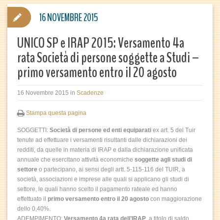
16 NOVEMBRE 2015
UNICO SP e IRAP 2015: Versamento 4a
rata Società di persone soggette a Studi –
primo versamento entro il 20 agosto
16 Novembre 2015
in
Scadenze
Stampa questa pagina
SOGGETTI:
Società di persone ed enti equiparati
ex art. 5 del Tuir
tenute ad effettuare i versamenti risultanti dalle dichiarazioni dei
redditi, da quelle in materia di IRAP e dalla dichiarazione unificata
annuale che esercitano attività economiche
soggette agli studi di
settore
o partecipano, ai sensi degli artt. 5-115-116 del TUIR, a
società, associazioni e imprese alle quali si applicano gli studi di
settore, le quali hanno scelto il pagamento rateale ed hanno
effettuato il
primo versamento entro il 20 agosto
con maggiorazione
dello 0,40%.
ADEMPIMENTO:
Versamento 4a rata dell’IRAP
, a titolo di saldo