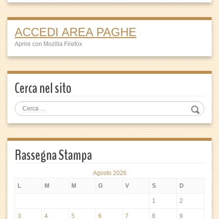
ACCEDI AREA PAGHE
Aprire con Mozilla Firefox
Cerca nel sito
Rassegna Stampa
Agosto 2026
L
M
M
G
V
S
D
1
2
3
4
5
6
7
8
9