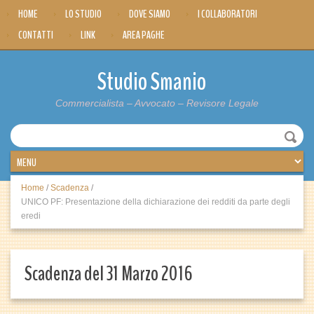
HOME
LO STUDIO
DOVE SIAMO
I COLLABORATORI
CONTATTI
LINK
AREA PAGHE
Studio Smanio
Commercialista – Avvocato – Revisore Legale
Home
/
Scadenza
/
UNICO PF: Presentazione della dichiarazione dei redditi da parte degli
eredi
Scadenza del 31 Marzo 2016