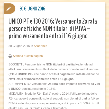
30 GIUGNO 2016
UNICO PF e 730 2016: Versamento 2a rata
persone fisiche NON titolari di P.IVA –
primo versamento entro il 16 giugno
30 Giugno 2016
in
Scadenze
Stampa questa pagina
SOGGETTI: Persone fisiche
NON titolari di partita Iva
tenute ad
effettuare i versamenti risultanti dalle dichiarazioni dei redditi annuali
(730 o UNICO PF)
, che hanno scelto il
pagamento rateale
ed hanno
effettuato il
primo versamento entro il 16 giugno
.
ADEMPIMENTO: Versamento
2a rata delle imposte derivanti da 730
o UNICO
, con interessi dello 0,16%.
MODALITA’: Modello F24. Dal 1° ottobre 2014, l'utilizzo del modello
F24 cartaceo è consentito solo ai soggetti non titolari di partita IVA se
l'F24 è a debito, senza compensazione, e di importo ≤ 1.000 €. In tutti
gli altri casi, va utilizzato il canale telematico.