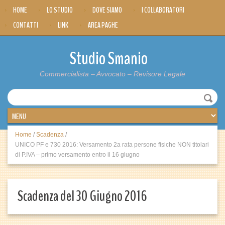
HOME
LO STUDIO
DOVE SIAMO
I COLLABORATORI
CONTATTI
LINK
AREA PAGHE
Studio Smanio
Commercialista – Avvocato – Revisore Legale
Home
/
Scadenza
/
UNICO PF e 730 2016: Versamento 2a rata persone fisiche NON titolari
di P.IVA – primo versamento entro il 16 giugno
Scadenza del 30 Giugno 2016