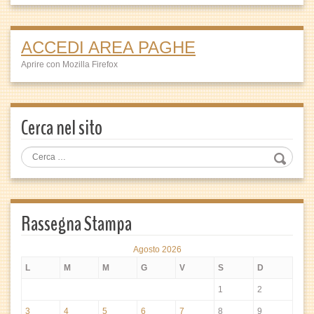
ACCEDI AREA PAGHE
Aprire con Mozilla Firefox
Cerca nel sito
Rassegna Stampa
Agosto 2026
L
M
M
G
V
S
D
1
2
3
4
5
6
7
8
9