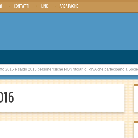
RI
CONTATTI
LINK
AREA PAGHE
2016 e saldo 2015 persone fisiche NON titolari di P.IVA che partecipano a Socie
2016