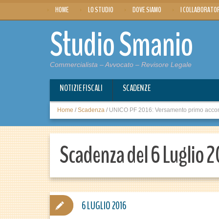
HOME
LO STUDIO
DOVE SIAMO
I COLLABORATO
Studio Smanio
Commercialista – Avvocato – Revisore Legale
NOTIZIE FISCALI
SCADENZE
Home
/
Scadenza
/
UNICO PF 2016: Versamento primo acconto 
Scadenza del 6 Luglio 
6 LUGLIO 2016