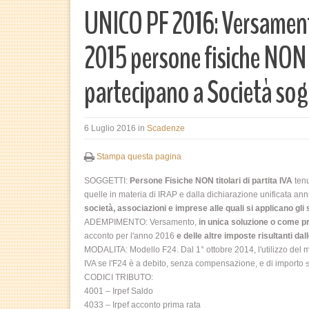
UNICO PF 2016: Versament
2015 persone fisiche NON t
partecipano a Società sog
6 Luglio 2016
in
Scadenze
Stampa questa pagina
SOGGETTI:
Persone Fisiche NON titolari di partita IVA
tenu
quelle in materia di IRAP e dalla dichiarazione unificata an
società, associazioni e imprese alle quali si applicano gli 
ADEMPIMENTO: Versamento,
in unica soluzione o come p
acconto per l'anno 2016
e delle altre imposte risultanti dal
MODALITA: Modello F24. Dal 1° ottobre 2014, l'utilizzo del mo
IVA se l'F24 è a debito, senza compensazione, e di importo ≤ 1.0
CODICI TRIBUTO:
4001 – Irpef Saldo
4033 – Irpef acconto prima rata