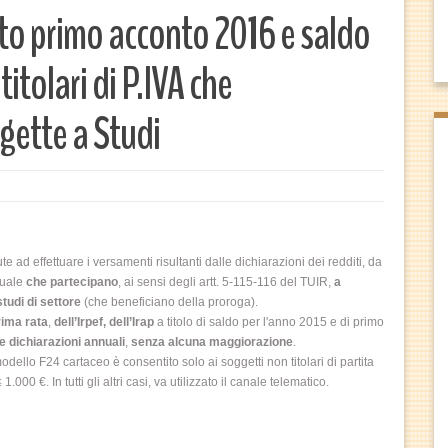
o primo acconto 2016 e saldo
itolari di P.IVA che
gette a Studi
te ad effettuare i versamenti risultanti dalle dichiarazioni dei redditi, da
nuale
che partecipano
, ai sensi degli artt. 5-115-116 del TUIR,
a
studi di settore
(che beneficiano della proroga).
rima rata
,
dell’Irpef, dell’Irap
a titolo di saldo per l'anno 2015 e di primo
le dichiarazioni annuali
,
senza alcuna maggiorazione
.
dello F24 cartaceo è consentito solo ai soggetti non titolari di partita
00 €. In tutti gli altri casi, va utilizzato il canale telematico.