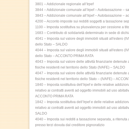
3801 – Addizionale regionale all’Irpef
3844 – Addizionale comunale all’Irpef – Autotassazione – s
3843 – Addizionale comunale all’Irpef – Autotassazione – a
4200 – Acconto imposte sui redditi soggetti a tassazione se
1100 – Imposta sostitutiva su plusvalenza per cessione a tito
1683 – Contributo di solidarietà determinato in sede di dich
4041 – Imposta sul valore degli immobili situati all'estero (IVI
dello Stato – SALDO
4044 – Imposta sul valore degli immobili situati all'estero (IVI
dello Stato – ACCONTO PRIMA RATA
4043 – Imposta sul valore delle attività finanziarie detenute 
fisiche residenti nel territorio dello Stato (IVAFE) – SALDO
4047 – Imposta sul valore delle attività finanziarie detenute 
fisiche residenti nel territorio dello Stato – (IVAFE) – AC
1840 – Imposta sostitutiva dell’Irpef e delle relative addizio
relativo ai contratti aventi ad oggetto immobili ad uso abitat
ACCONTO PRIMA RATA
1842 – Imposta sostitutiva dell’Irpef e delle relative addizio
relativo ai contratti aventi ad oggetto immobili ad uso abitat
SALDO
4040 – Imposta sui redditi a tassazione separata, a ritenuta 
presso terzi dovuta dal creditore pignoratizio