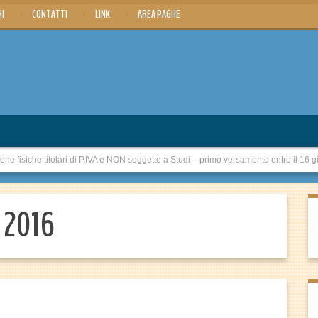
RI
CONTATTI
LINK
AREA PAGHE
 fisiche titolari di P.IVA e NON soggette a Studi – primo versamento entro il 16 
e 2016