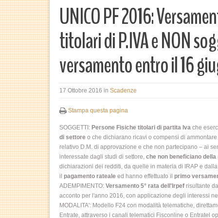
UNICO PF 2016: Versament
titolari di P.IVA e NON so
versamento entro il 16 gi
17 Ottobre 2016
in
Scadenze
Stampa questa pagina
SOGGETTI:
Persone Fisiche titolari di partita Iva
che eserci
di settore
o che dichiarano ricavi o compensi di ammontare supe
relativo D.M. di approvazione e che non partecipano – ai sens
interessate dagli studi di settore,
che non beneficiano della
dichiarazioni dei redditi, da quelle in materia di IRAP e da
il
pagamento rateale
ed hanno effettuato il
primo versament
ADEMPIMENTO:
Versamento 5° rata dell'Irpef
risultante da
acconto per l'anno 2016, con applicazione degli interessi ne
MODALITA': Modello F24 con modalità telematiche, direttamen
Entrate, attraverso i canali telematici Fisconline o Entratel 