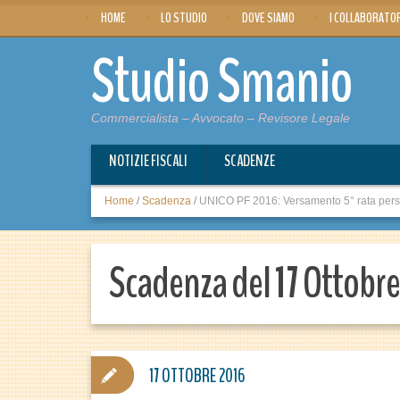
HOME
LO STUDIO
DOVE SIAMO
I COLLABORATO
Studio Smanio
Commercialista – Avvocato – Revisore Legale
NOTIZIE FISCALI
SCADENZE
Home
/
Scadenza
/
UNICO PF 2016: Versamento 5° rata persone
Scadenza del 17 Ottobr
17 OTTOBRE 2016