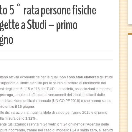
o 5° rata persone fisiche
ggette a Studi – primo
ugno
tano attività economiche per le quali
non sono stati elaborati gli studi
riore al limite stabilito per lo studio di settore di riferimento dal
i degli artt. 5, 115 e 116 del TUIR – a società, associazioni e imprese
 proroga
, tenute ad effettuare i versamenti dei tributi risultanti dalle
lla dichiarazione unificata annuale (UNICO PF 2016) e che hanno scelto
o entro il 16 giugno
.
lle dichiarazioni annuali, a titolo di saldo per l'anno 2015 e di primo
lla misura dello
1,32%
.
te (utilizzando i servizi "F24 web" o "F24 online" dell'Agenzia delle
oppure ricorrendo, tranne nel caso di modello F24 a saldo zero, ai servizi