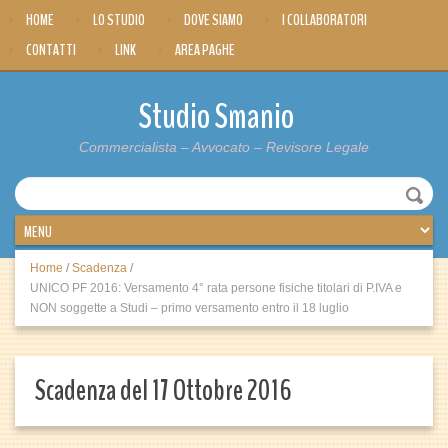
HOME
LO STUDIO
DOVE SIAMO
I COLLABORATORI
CONTATTI
LINK
AREA PAGHE
Studio Smanio
Commercialista – Avvocato – Revisore Legale
Home
/
Scadenza
/
UNICO PF 2016: Versamento 4° rata persone fisiche titolari di P.IVA e
NON soggette a Studi – primo versamento entro il 18 luglio
Scadenza del 17 Ottobre 2016